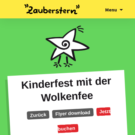
Theater für Kinder
Skip
Kindertheater Zauberstern
Menu
to
content
Kinderfest mit der
Wolkenfee
Jetzt
Flyer download
Zurück
buchen